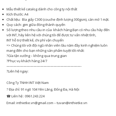
Mẫu thiết kế catalog d
ành cho công ty nội thất
Kích thước: A4
Chất liệu: Bìa giấy C300 (couche định lượng 300gsm), cán mờ 1 mặt.
Quy cách: gim giữa đóng thành quyển
Số lượng:theo nhu cầu in của khách hàng.
Bạn có nhu cầu hãy đến
với INT, hãy liên hệ với chúng tôi để được tư vấn nhiệt tình,
INT hỗ trợ thiết kế, chi phí vận chuyển
=> Chúng tôi với đội ngũ nhân viên lâu năm đầy kinh nghiệm luôn
mang đến cho bạn những sản phẩm tuyệt tốt nhất:
?
Gía tận xưởng – không qua trung gian
?
Phục vụ khách hàng 24/7
——————————————————————-
?
Liên hệ ngay:
Công Ty TNHH INT Việt Nam
?
Địa chỉ: 91 ngõ 104 Yên Lãng, Đống Đa, Hà Nội
☎
Liên hệ : 0961.243.224
Email: inthietke.vn@gmail.com – tuvan@inthietke.vn