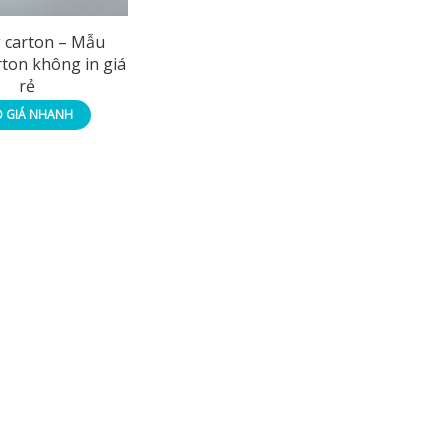
 carton – Mẫu
ton không in giá
rẻ
 GIÁ NHANH