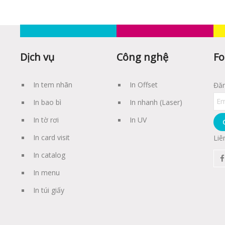
Dịch vụ
Công nghệ
Fo
In tem nhãn
In Offset
Đăn
In bao bì
In nhanh (Laser)
In tờ rơi
In UV
In card visit
Liê
In catalog
In menu
In túi giấy