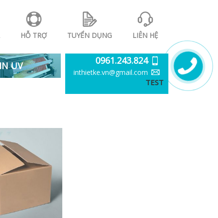
HỖ TRỢ
TUYỂN DỤNG
LIÊN HỆ
0961.243.824
IN UV
inthietke.vn@gmail.com
TEST